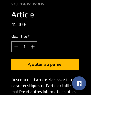
SKU : 126351351935
Article
Prix
45,00 €
Quantité
*
Ajouter au panier
Description d'article. Saisissez ici les 
caractéristiques de l'article : taille, 
matière et autres informations utiles.
DÉTAILS D'ARTICLE
Détails d'article. Saisissez ici les 
POLITIQUE D'ÉCHANGE ET DE
caractéristiques de l'article : taille, 