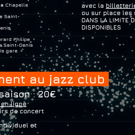
 la Chapelle
avec la
billetter
ou sur place les
de Saint-
DANS LA LIMITE 
DISPONIBLES
Denis
rard Philipe
e Saint-Denis
is gare
ment au jazz club
 saison : 20€
en ligne
oirs de concert
ndividuel et