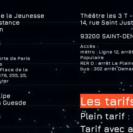
de la Jeunesse
Théâtre les 3 T 
istance
14, rue Saint Jus
on
93200 SAINT-DE
S
Accès :
métro : Ligne 12, arrê
Populaire
orte de Paris
RER D : arrêt La Plai
s
bus : 302 arrêt Dem
 Place de la
78, 255, 25,
yter
lipe
Les tari
s Guesde
Plein tarif :
S
Tarif avec 