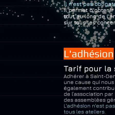
Il n'est pas obligat
Il permet d'obtenir
tout au long de l'
sur
tous les conce
L'adhésion
Tarif pour la
Adhérer à Saint-Den
une cause qui nous t
également contrib
de l’association par 
des assemblées gén
L'adhésio
n n'est pa
tous les ateliers.