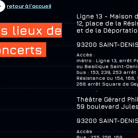
retour à l'accueil
Ligne 13 - Maison 
12, place de la Rés
s lieux de
et de la Déportati
93200 SAINT-DENI
oncerts
Accès :
métro : Ligne 13, arrêt P
ou Basilique Saint-Deni
bus : 153, 239, 253 arrêt
Résistance ou 154, 168, 1
268 arrêt Square de Ge
Théâtre Gérard Phi
59 boulevard Jule
93200 SAINT-DENI
Accès
Bus : 255, 256, 168