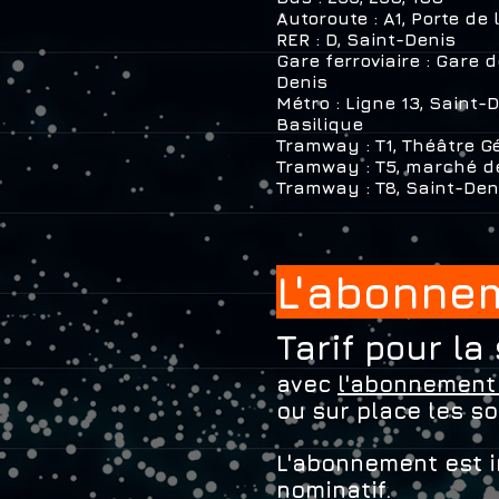
Autoroute : A1, Porte de
RER : D, Saint-Denis
Gare ferroviaire : Gare 
Denis
Métro : Ligne 13, Saint-
Basilique
Tramway : T1, Théâtre Gé
Tramway : T5, marché d
Tramway : T8, Saint-Den
L'abonne
Tarif pour la
avec
l'abonnement 
ou sur place les s
L'abonnement est i
nominatif.