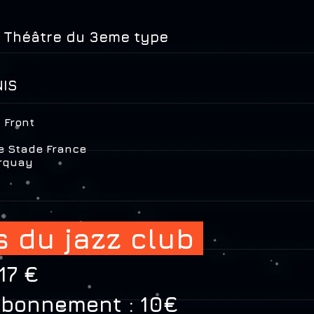
- Théâtre du 3eme type
t
NIS
t Front
ne Stade France
arquay
fs du jazz club
 17 €
abonnement : 10€