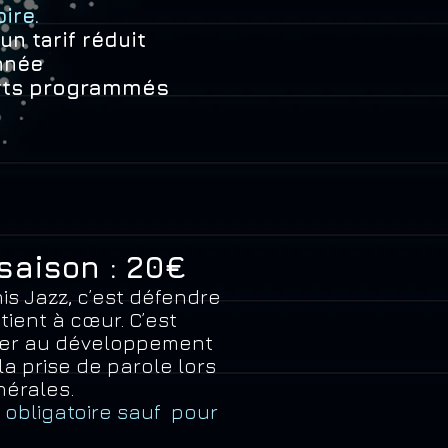
oire.
 un tarif réduit
année
programmés
rts
 saison : 20€
is Jazz, c’est défendre
ient à cœur. C’est
uer au développement
la prise de parole lors
érales.
s obligatoire sauf pour