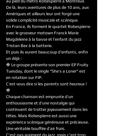
au pied du métro Robespierre à Montreuil. 
De là, leurs aventures de plus de 10 ans, aux 
Amériques et ailleurs leur ont forgé une 
solide complicité musicale et scénique.

En France, ils forment le quartet Robespierre 
avec le grooveur motown Franck Marie 
Magdeleine à la basse et l’enfant du jazz 
Tristan Bex à la batterie.

Et puis ils eurent beaucoup d’enfants, enfin 
un déjà :

🍓 Le groupe présente son premier EP Fruity 
Tuesday, dont le single “She’s a Loner” est 
en rotation sur FIP.

C’est vous dire si les parents sont heureux ! 
🍓  
Chaque chanson est emprunte d’un 
enthousiasme et d’une nostalgie qui 
continuent de trotter joyeusement dans les 
têtes. Mais Robespierre est aussi une 
expérience scénique généreuse et précieuse. 
Une véritable bouffée d’air frais.
C'est pas vraiment du jazz, mais c'est trop 