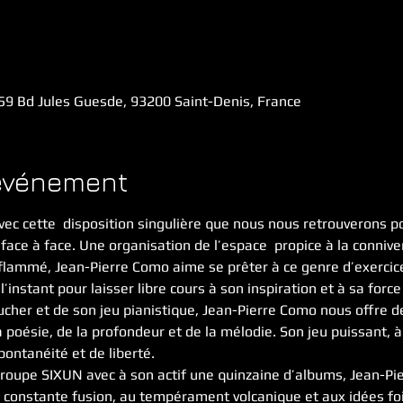
, 59 Bd Jules Guesde, 93200 Saint-Denis, France
'événement
avec cette  disposition singulière que nous nous retrouverons po
 face à face. Une organisation de l’espace  propice à la connive
flammé, Jean-Pierre Como aime se prêter à ce genre d’exercice,
l’instant pour laisser libre cours à son inspiration et à sa forc
oucher et de son jeu pianistique, Jean-Pierre Como nous offre
 poésie, de la profondeur et de la mélodie. Son jeu puissant, à 
ontanéité et de liberté.
oupe SIXUN avec à son actif une quinzaine d’albums, Jean-Pier
constante fusion, au tempérament volcanique et aux idées fo