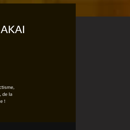
SAKAI
ctisme,
, de la
e !