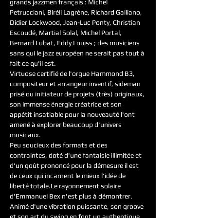
grands jazzmen français : Michel 
Petrucciani, Biréli Lagrène, Richard Galliano, 
Didier Lockwood, Jean-Luc Ponty, Christian 
Escoudé, Martial Solal, Michel Portal, 
Bernard Lubat, Eddy Louiss ; des musiciens 
sans qui le jazz européen ne serait pas tout à 
fait ce qu'il est.
Virtuose certifié de l'orgue Hammond B3, 
compositeur et arrangeur inventif, sideman 
prisé ou initiateur de projets (très) originaux, 
son immense énergie créatrice et son 
appétit insatiable pour la nouveauté l'ont 
amené à explorer beaucoup d'univers 
musicaux.
Peu soucieux des formats et des 
contraintes, doté d'une fantaisie illimitée et 
d'un goût prononcé pour la démesure il est 
de ceux qui incarnent le mieux l'idée de 
liberté totale.Le rayonnement solaire 
d'Emmanuel Bex n'est plus à démontrer.
Animé d'une vibration puissante, son groove 
et son art du swing en font un authentique 