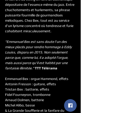
dépositaire de l'essence même du jazz. Entre 
chuchotements et hurlements, sa phrase 
puissante fourmille de gourmandises 
mélodiques. Chez Bex, tout est au service 
d'un lyrisme concentré où tendresse et furie 
cohabitent miraculeusement.
"Emmanuel Bex est sans doute l'un des 
mieux placés pour rendre hommage à Eddy 
Louiss, disparu en 2015. Non seulement 
parce que, comme lui, il a adopté l'orgue, 
mais aussi parce qu'il est habité par une 
fantaisie illimitée."
 TTT Télérama
Emmanuel Bex : orgue Hammond, effets
Antonin Fresson : guitare, effets
Tristan Bex : batterie, effets
Fidel Fourneyron, trombonne
Arnaud Dolmen, batterie
Michel Alibo, basse
& La Grande Soufflerie et la fanfare du 