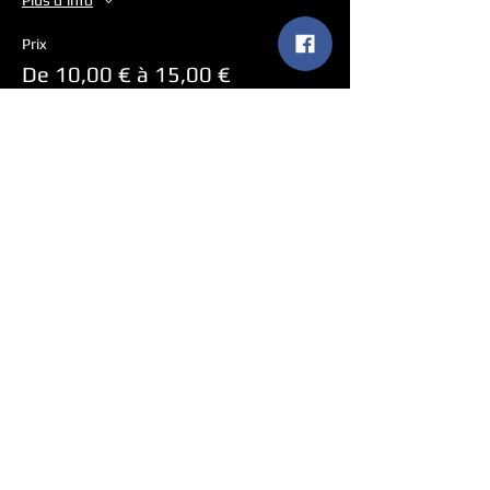
Plus d'info
Prix
De 10,00 € à 15,00 €
PLEIN TARIF
15,00 €
TARIF ABONNÉ-E
10,00 €
Partager cet événement