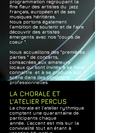
programmation regroupant la
fine fleur des artistes du jazz
français, européen et de ses
musiques héritières.
Nous portons également
l’ambition de soutenir et de faire
découvrir des artistes
émergents avec nos "coups de
coeur ".
Nous accueillons des "premières
parties " de concerts,
consacrées aux amateurs
locaux qui sont invités à se faire
connaître et à se produire sur
scène dans des conditions
professionnelles.
LA CHORALE ET
L'ATELIER PERCUS
La chorale et l'atelier rythmique
comptent une quarantaine de
participants chaque
année..
L’accent est mis sur la
convivialité tout en étant à